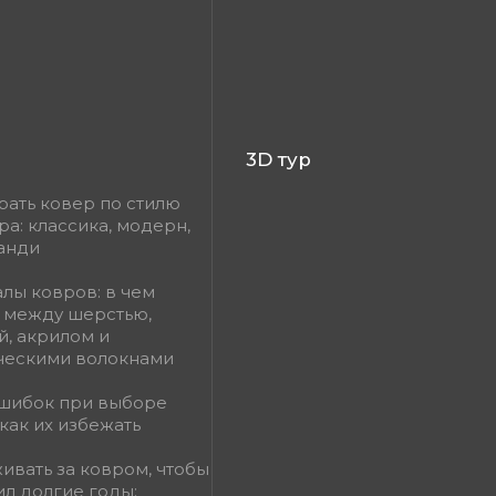
3D тур
рать ковер по стилю
ра: классика, модерн,
канди
лы ковров: в чем
 между шерстью,
й, акрилом и
ческими волокнами
шибок при выборе
как их избежать
живать за ковром, чтобы
ил долгие годы: