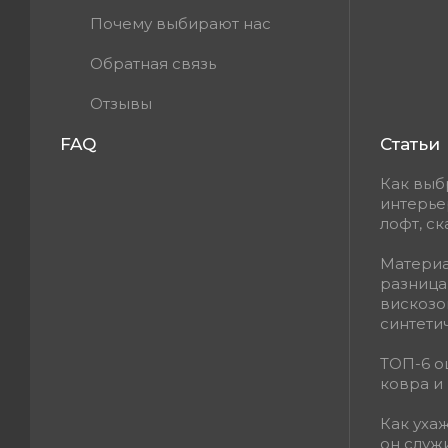
Почему выбирают нас
Обратная связь
Отзывы
FAQ
Статьи
Как выб
интерье
лофт, с
Материа
разница
вискозо
синтети
ТОП-6 о
ковра и 
Как уха
он служ