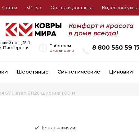
Статьи
3D тур
Оплата и доставка
Видеоконсульта
Комфорт и красота
в доме всегда!
ий пр-т, 15к1,
Работаем
8 800 550 59 1
 м. Пионерская
ежедневно
жки
Шерстяные
Синтетические
Циновки
ая 67 Hasan 61126 ширина 1,00 м
Есть в наличии