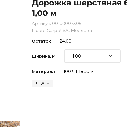
Дорожка шерстяная 6
1,00 м
Артикул:
00-00007505
Floare Carpet SA, Молдова
Остаток
24,00
Ширина, м
Материал
100% Шерсть
Еще