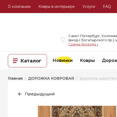
О компании
Ковры в интерьере
Услуги
FAQ
Санкт-Петербург, Коломяжск
(вход с Богатырского пр.),
Схема проезда »
Каталог
Новинки
Ковры
Доро
Главная
  /  
ДОРОЖКА КОВРОВАЯ
  /  Дорожка шерстян
Предыдущий