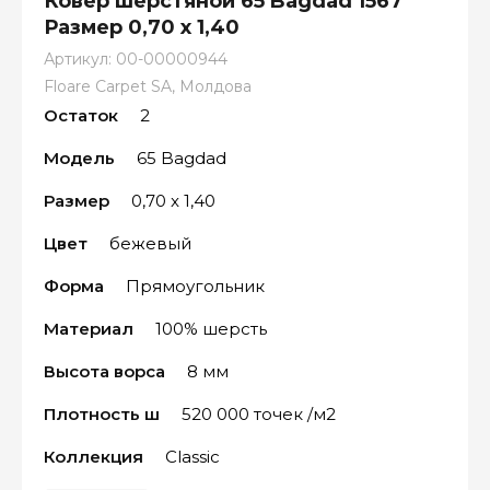
Ковёр шерстяной 65 Bagdad 1567
Размер 0,70 х 1,40
Артикул:
00-00000944
Floare Carpet SA, Молдова
Остаток
2
Модель
65 Bagdad
Размер
0,70 x 1,40
Цвет
бежевый
Форма
Прямоугольник
Материал
100% шерсть
Высота ворса
8 мм
Плотность ш
520 000 точек /м2
Коллекция
Classic