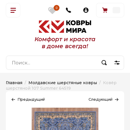
0
Комфорт и красота
в доме всегда!
Главная
  /  
Молдавские шерстяные ковры
  /  Ковёр 
шерстяной 107 Summer 64519
Предыдущий
Следующий