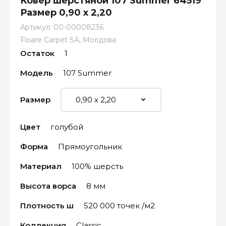
Ковёр шерстяной 107 Summer 64519
Размер 0,90 х 2,20
Артикул:
00-00008236
Floare Carpet SA, Молдова
Остаток
1
Модель
107 Summer
Размер
Цвет
голубой
Форма
Прямоугольник
Материал
100% шерсть
Высота ворса
8 мм
Плотность ш
520 000 точек /м2
Коллекция
Classic