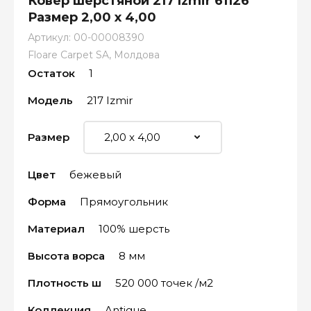
Ковёр шерстяной 217 Izmir 61126
Размер 2,00 х 4,00
Артикул:
00-00008390
Floare Carpet SA, Молдова
Остаток
1
Модель
217 Izmir
Размер
Цвет
бежевый
Форма
Прямоугольник
Материал
100% шерсть
Высота ворса
8 мм
Плотность ш
520 000 точек /м2
Коллекция
Antigue