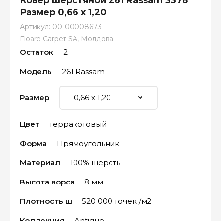
Ковёр шерстяной 261 Rassam 3378
Размер 0,66 х 1,20
Артикул:
00-00008673
Floare Carpet SA, Молдова
Остаток
2
Модель
261 Rassam
Размер
Цвет
терракотовый
Форма
Прямоугольник
Материал
100% шерсть
Высота ворса
8 мм
Плотность ш
520 000 точек /м2
Коллекция
Antigue